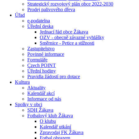
Strategický rozvojový plán obce 2022-2030
Prodej palivového dřeva
Úřad
e-podatelna
Úřední deska
Jednací řád obce Žákava
OZV - obecně závazné vyhlášky
Směrnice - Petice a stížnosti
Zastupitelstvo
Povinné informace
Formuláře
Czech POINT
Úřední hodiny
Pravidla žádostí pro dotace
Kultura
Aktuality
Kalendář akcí
Informace od nás
Spolky v obci
SDH Žákava
Fotbalový klub Žákava
O klubu
Kalendář utkání
Zpravodaj FK Žákava
Fotbal obrazem