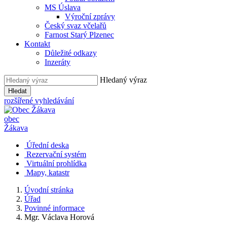
MS Úslava
Výroční zprávy
Český svaz včelařů
Farnost Starý Plzenec
Kontakt
Důležité odkazy
Inzeráty
Hledaný výraz
Hledat
rozšířené vyhledávání
obec
Žákava
Úřední deska
Rezervační systém
Virtuální prohlídka
Mapy, katastr
Úvodní stránka
Úřad
Povinné informace
Mgr. Václava Horová