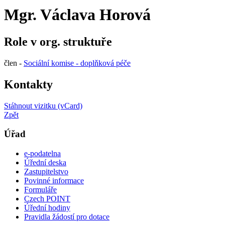
Mgr. Václava Horová
Role v org. struktuře
člen -
Sociální komise - doplňková péče
Kontakty
Stáhnout vizitku (vCard)
Zpět
Úřad
e-podatelna
Úřední deska
Zastupitelstvo
Povinné informace
Formuláře
Czech POINT
Úřední hodiny
Pravidla žádostí pro dotace