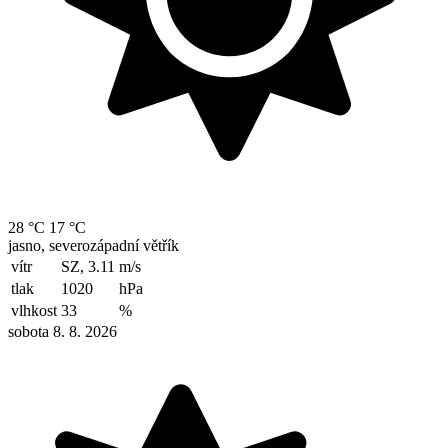
28 °C
17 °C
jasno, severozápadní větřík
vítr
SZ, 3.11
m/s
tlak
1020
hPa
vlhkost
33
%
sobota 8. 8. 2026