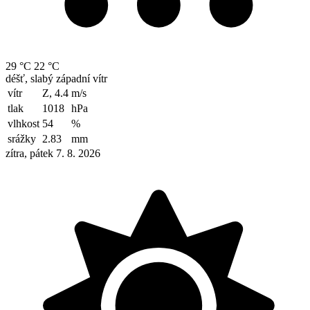
29 °C
22 °C
déšť, slabý západní vítr
vítr
Z, 4.4
m/s
tlak
1018
hPa
vlhkost
54
%
srážky
2.83
mm
zítra, pátek 7. 8. 2026