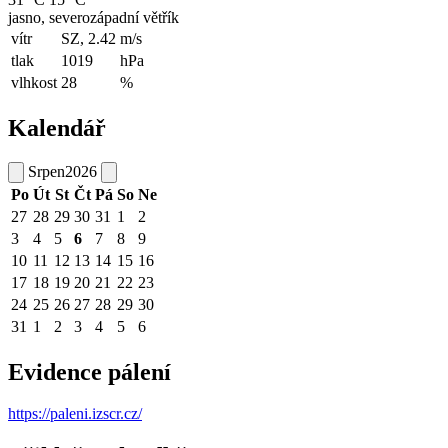
jasno, severozápadní větřík
vítr
SZ, 2.42
m/s
tlak
1019
hPa
vlhkost
28
%
Kalendář
Srpen
2026
Po
Út
St
Čt
Pá
So
Ne
27
28
29
30
31
1
2
3
4
5
6
7
8
9
10
11
12
13
14
15
16
17
18
19
20
21
22
23
24
25
26
27
28
29
30
31
1
2
3
4
5
6
Evidence pálení
https://paleni.izscr.cz/