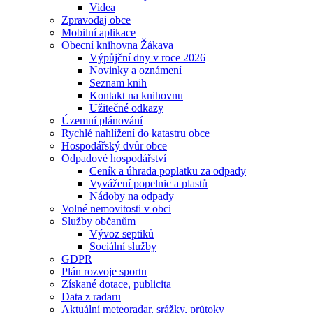
Videa
Zpravodaj obce
Mobilní aplikace
Obecní knihovna Žákava
Výpůjční dny v roce 2026
Novinky a oznámení
Seznam knih
Kontakt na knihovnu
Užitečné odkazy
Územní plánování
Rychlé nahlížení do katastru obce
Hospodářský dvůr obce
Odpadové hospodářství
Ceník a úhrada poplatku za odpady
Vyvážení popelnic a plastů
Nádoby na odpady
Volné nemovitosti v obci
Služby občanům
Vývoz septiků
Sociální služby
GDPR
Plán rozvoje sportu
Získané dotace, publicita
Data z radaru
Aktuální meteoradar, srážky, průtoky