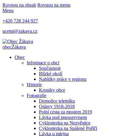
Rovnou na obsah
Rovnou na menu
Menu
+420 728 244 927
ucetni@zakava.cz
obec
Žákava
Obec
Informace o obci
Současnost
Blízké okolí
Nabídky práce v regionu
Historie
Kroniky obce
Fotografie
Demolice teletníku
Oslavy 1918-2018
Polní cesta za mostem 2019
Lávka pod pneuservisem
Cyklostezka na Nezvěstice
Cyklostezka na Spálené Poříčí
Lávka u mlejna