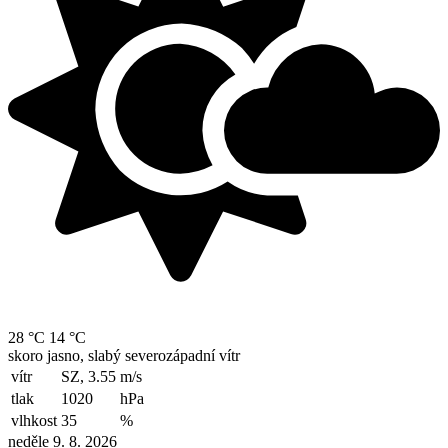
28 °C
14 °C
skoro jasno, slabý severozápadní vítr
vítr
SZ, 3.55
m/s
tlak
1020
hPa
vlhkost
35
%
neděle 9. 8. 2026