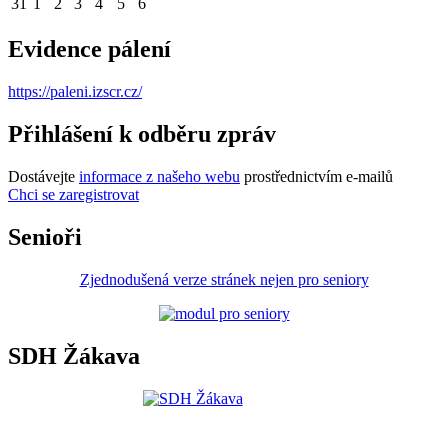
31
1
2
3
4
5
6
Evidence pálení
https://paleni.izscr.cz/
Přihlášení k odběru zpráv
Dostávejte
informace z našeho webu
prostřednictvím e-mailů
Chci se zaregistrovat
Senioři
Zjednodušená verze stránek nejen pro seniory
SDH Žákava