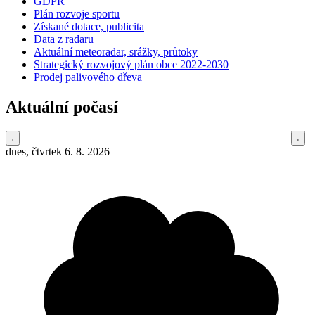
GDPR
Plán rozvoje sportu
Získané dotace, publicita
Data z radaru
Aktuální meteoradar, srážky, průtoky
Strategický rozvojový plán obce 2022-2030
Prodej palivového dřeva
Aktuální počasí
dnes, čtvrtek 6. 8. 2026