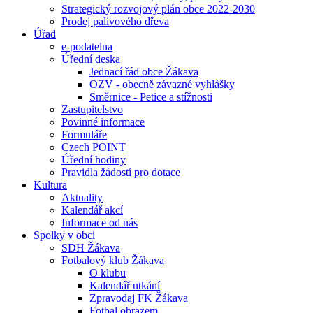
Strategický rozvojový plán obce 2022-2030
Prodej palivového dřeva
Úřad
e-podatelna
Úřední deska
Jednací řád obce Žákava
OZV - obecně závazné vyhlášky
Směrnice - Petice a stížnosti
Zastupitelstvo
Povinné informace
Formuláře
Czech POINT
Úřední hodiny
Pravidla žádostí pro dotace
Kultura
Aktuality
Kalendář akcí
Informace od nás
Spolky v obci
SDH Žákava
Fotbalový klub Žákava
O klubu
Kalendář utkání
Zpravodaj FK Žákava
Fotbal obrazem