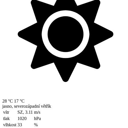
28 °C
17 °C
jasno, severozápadní větřík
vítr
SZ, 3.11
m/s
tlak
1020
hPa
vlhkost
33
%