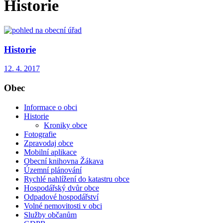
Historie
Historie
12. 4. 2017
Obec
Informace o obci
Historie
Kroniky obce
Fotografie
Zpravodaj obce
Mobilní aplikace
Obecní knihovna Žákava
Územní plánování
Rychlé nahlížení do katastru obce
Hospodářský dvůr obce
Odpadové hospodářství
Volné nemovitosti v obci
Služby občanům