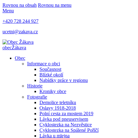
Rovnou na obsah
Rovnou na menu
Menu
+420 728 244 927
ucetni@zakava.cz
obec
Žákava
Obec
Informace o obci
Současnost
Blízké okolí
Nabídky práce v regionu
Historie
Kroniky obce
Fotografie
Demolice teletníku
Oslavy 1918-2018
Polní cesta za mostem 2019
Lávka pod pneuservisem
Cyklostezka na Nezvěstice
Cyklostezka na Spálené Poříčí
Lávka u mlejna