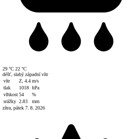
29 °C
22 °C
déšť, slabý západní vítr
vítr
Z, 4.4
m/s
tlak
1018
hPa
vlhkost
54
%
srážky
2.83
mm
zítra, pátek 7. 8. 2026