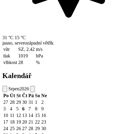
31 °C
15 °C
jasno, severozápadní větřík
vítr
SZ, 2.42
m/s
tlak
1019
hPa
vlhkost
28
%
Kalendář
Srpen
2026
Po
Út
St
Čt
Pá
So
Ne
27
28
29
30
31
1
2
3
4
5
6
7
8
9
10
11
12
13
14
15
16
17
18
19
20
21
22
23
24
25
26
27
28
29
30