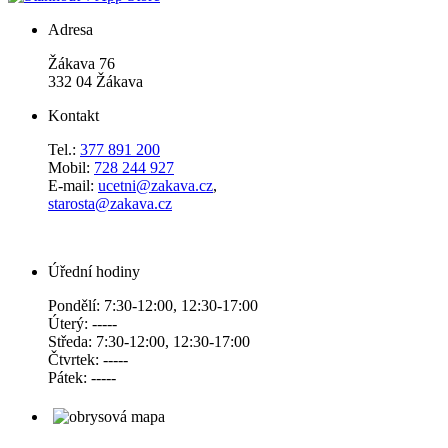
Adresa
Žákava 76
332 04 Žákava
Kontakt
Tel.:
377 891 200
Mobil:
728 244 927
E-mail:
ucetni@zakava.cz
,
starosta@zakava.cz
Úřední hodiny
Pondělí: 7:30-12:00, 12:30-17:00
Úterý: -----
Středa: 7:30-12:00, 12:30-17:00
Čtvrtek: -----
Pátek: -----