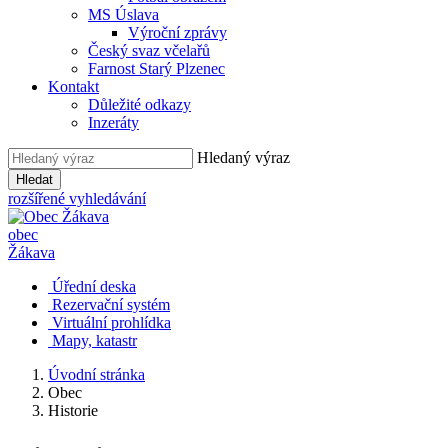
MS Úslava
Výroční zprávy
Český svaz včelařů
Farnost Starý Plzenec
Kontakt
Důležité odkazy
Inzeráty
Hledaný výraz
Hledat
rozšířené vyhledávání
obec
Žákava
Úřední deska
Rezervační systém
Virtuální prohlídka
Mapy, katastr
Úvodní stránka
Obec
Historie