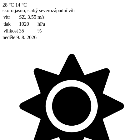
28 °C
14 °C
skoro jasno, slabý severozápadní vítr
vítr
SZ, 3.55
m/s
tlak
1020
hPa
vlhkost
35
%
neděle 9. 8. 2026