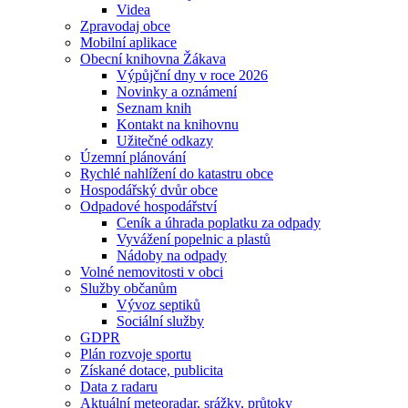
Videa
Zpravodaj obce
Mobilní aplikace
Obecní knihovna Žákava
Výpůjční dny v roce 2026
Novinky a oznámení
Seznam knih
Kontakt na knihovnu
Užitečné odkazy
Územní plánování
Rychlé nahlížení do katastru obce
Hospodářský dvůr obce
Odpadové hospodářství
Ceník a úhrada poplatku za odpady
Vyvážení popelnic a plastů
Nádoby na odpady
Volné nemovitosti v obci
Služby občanům
Vývoz septiků
Sociální služby
GDPR
Plán rozvoje sportu
Získané dotace, publicita
Data z radaru
Aktuální meteoradar, srážky, průtoky