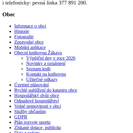
i telefonicky: pevná linka 377 891 200.
Obec
Informace o obci
Historie
Fotografie
Zpravodaj obce
Mobilní aplikace
Obecní knihovna Žákava
Výpůjční dny v roce 2026
Novinky a oznámení
Seznam knih
Kontakt na knihovnu
Užitečné odkazy
Územní plánování
Rychlé nahlížení do katastru obce
Hospodářský dvůr obce
Odpadové hospodářství
Volné nemovitosti v obci
Služby občanům
GDPR
Plán rozvoje sportu
Získané dotace, publicita
Data z radaru