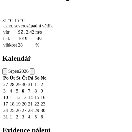
31 °C
15 °C
jasno, severozápadní větřík
vítr
SZ, 2.42
m/s
tlak
1019
hPa
vlhkost
28
%
Kalendář
Srpen
2026
Po
Út
St
Čt
Pá
So
Ne
27
28
29
30
31
1
2
3
4
5
6
7
8
9
10
11
12
13
14
15
16
17
18
19
20
21
22
23
24
25
26
27
28
29
30
31
1
2
3
4
5
6
Evidence pálení