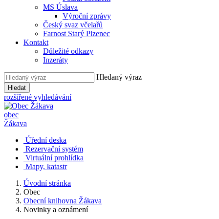
MS Úslava
Výroční zprávy
Český svaz včelařů
Farnost Starý Plzenec
Kontakt
Důležité odkazy
Inzeráty
Hledaný výraz
Hledat
rozšířené vyhledávání
obec
Žákava
Úřední deska
Rezervační systém
Virtuální prohlídka
Mapy, katastr
Úvodní stránka
Obec
Obecní knihovna Žákava
Novinky a oznámení