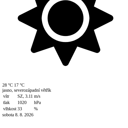
28 °C
17 °C
jasno, severozápadní větřík
vítr
SZ, 3.11
m/s
tlak
1020
hPa
vlhkost
33
%
sobota 8. 8. 2026