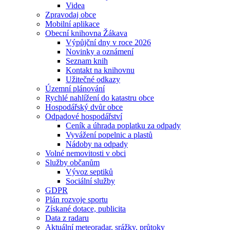
Videa
Zpravodaj obce
Mobilní aplikace
Obecní knihovna Žákava
Výpůjční dny v roce 2026
Novinky a oznámení
Seznam knih
Kontakt na knihovnu
Užitečné odkazy
Územní plánování
Rychlé nahlížení do katastru obce
Hospodářský dvůr obce
Odpadové hospodářství
Ceník a úhrada poplatku za odpady
Vyvážení popelnic a plastů
Nádoby na odpady
Volné nemovitosti v obci
Služby občanům
Vývoz septiků
Sociální služby
GDPR
Plán rozvoje sportu
Získané dotace, publicita
Data z radaru
Aktuální meteoradar, srážky, průtoky