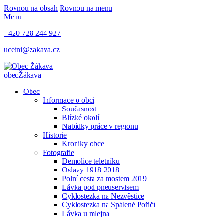
Rovnou na obsah
Rovnou na menu
Menu
+420 728 244 927
ucetni@zakava.cz
obec
Žákava
Obec
Informace o obci
Současnost
Blízké okolí
Nabídky práce v regionu
Historie
Kroniky obce
Fotografie
Demolice teletníku
Oslavy 1918-2018
Polní cesta za mostem 2019
Lávka pod pneuservisem
Cyklostezka na Nezvěstice
Cyklostezka na Spálené Poříčí
Lávka u mlejna