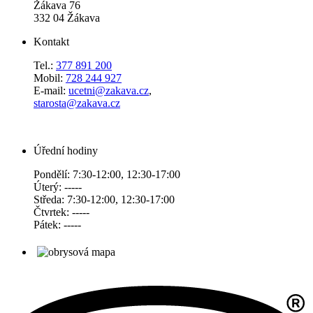
Žákava 76
332 04 Žákava
Kontakt
Tel.:
377 891 200
Mobil:
728 244 927
E-mail:
ucetni@zakava.cz
,
starosta@zakava.cz
Úřední hodiny
Pondělí: 7:30-12:00, 12:30-17:00
Úterý: -----
Středa: 7:30-12:00, 12:30-17:00
Čtvrtek: -----
Pátek: -----