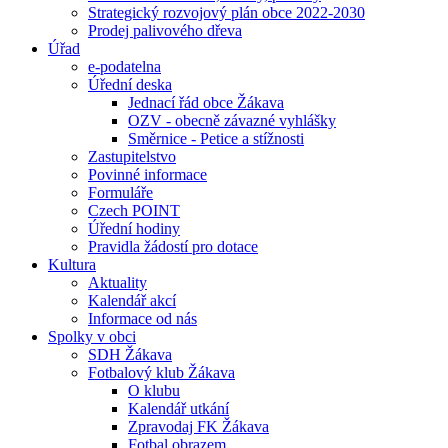
Strategický rozvojový plán obce 2022-2030
Prodej palivového dřeva
Úřad
e-podatelna
Úřední deska
Jednací řád obce Žákava
OZV - obecně závazné vyhlášky
Směrnice - Petice a stížnosti
Zastupitelstvo
Povinné informace
Formuláře
Czech POINT
Úřední hodiny
Pravidla žádostí pro dotace
Kultura
Aktuality
Kalendář akcí
Informace od nás
Spolky v obci
SDH Žákava
Fotbalový klub Žákava
O klubu
Kalendář utkání
Zpravodaj FK Žákava
Fotbal obrazem