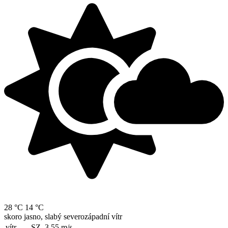
28 °C
14 °C
skoro jasno, slabý severozápadní vítr
vítr
SZ, 3.55
m/s