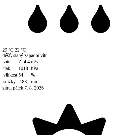
29 °C
22 °C
déšť, slabý západní vítr
vítr
Z, 4.4
m/s
tlak
1018
hPa
vlhkost
54
%
srážky
2.83
mm
zítra, pátek 7. 8. 2026