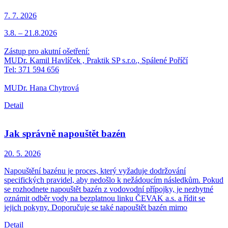
7. 7.
2026
3.8. – 21.8.2026
Zástup pro akutní ošetření:
MUDr. Kamil Havlíček , Praktik SP s.r.o., Spálené Poříčí
Tel: 371 594 656
MUDr. Hana Chytrová
Detail
Jak správně napouštět bazén
20. 5.
2026
Napouštění bazénu je proces, který vyžaduje dodržování
specifických pravidel, aby nedošlo k nežádoucím následkům. Pokud
se rozhodnete napouštět bazén z vodovodní přípojky, je nezbytné
oznámit odběr vody na bezplatnou linku ČEVAK a.s. a řídit se
jejich pokyny. Doporučuje se také napouštět bazén mimo
Detail