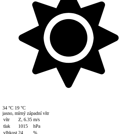
34 °C
19 °C
jasno, mírný západní vítr
vítr
Z, 6.35
m/s
tlak
1015
hPa
vlhkost
24
%