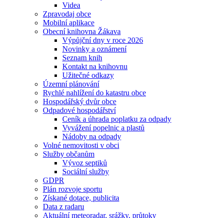
Videa
Zpravodaj obce
Mobilní aplikace
Obecní knihovna Žákava
Výpůjční dny v roce 2026
Novinky a oznámení
Seznam knih
Kontakt na knihovnu
Užitečné odkazy
Územní plánování
Rychlé nahlížení do katastru obce
Hospodářský dvůr obce
Odpadové hospodářství
Ceník a úhrada poplatku za odpady
Vyvážení popelnic a plastů
Nádoby na odpady
Volné nemovitosti v obci
Služby občanům
Vývoz septiků
Sociální služby
GDPR
Plán rozvoje sportu
Získané dotace, publicita
Data z radaru
Aktuální meteoradar, srážky, průtoky