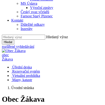
MS Úslava
Výroční zprávy
Český svaz včelařů
Farnost Starý Plzenec
Kontakt
Důležité odkazy
Inzeráty
Hledaný výraz
Hledat
rozšířené vyhledávání
obec
Žákava
Úřední deska
Rezervační systém
Virtuální prohlídka
Mapy, katastr
Úvodní stránka
Obec Žákava