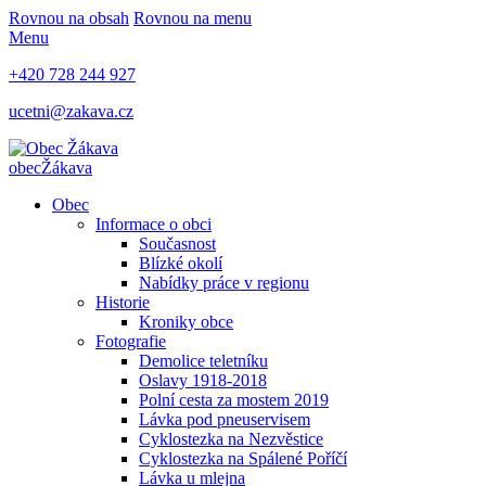
Rovnou na obsah
Rovnou na menu
Menu
+420 728 244 927
ucetni@zakava.cz
obec
Žákava
Obec
Informace o obci
Současnost
Blízké okolí
Nabídky práce v regionu
Historie
Kroniky obce
Fotografie
Demolice teletníku
Oslavy 1918-2018
Polní cesta za mostem 2019
Lávka pod pneuservisem
Cyklostezka na Nezvěstice
Cyklostezka na Spálené Poříčí
Lávka u mlejna