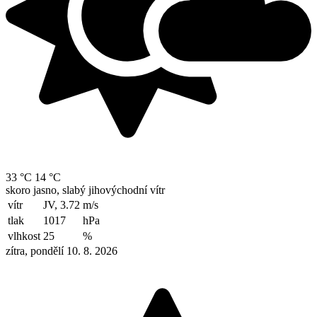
33 °C
14 °C
skoro jasno, slabý jihovýchodní vítr
vítr
JV, 3.72
m/s
tlak
1017
hPa
vlhkost
25
%
zítra, pondělí 10. 8. 2026