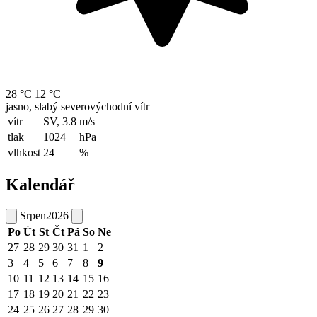
28 °C
12 °C
jasno, slabý severovýchodní vítr
vítr
SV, 3.8
m/s
tlak
1024
hPa
vlhkost
24
%
Kalendář
Srpen
2026
Po
Út
St
Čt
Pá
So
Ne
27
28
29
30
31
1
2
3
4
5
6
7
8
9
10
11
12
13
14
15
16
17
18
19
20
21
22
23
24
25
26
27
28
29
30