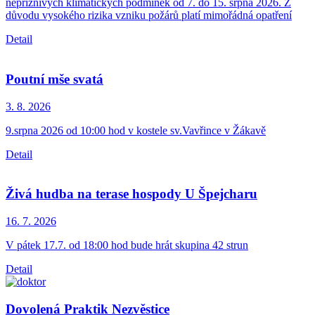
nepříznivých klimatických podmínek od 7. do 15. srpna 2026. Z
důvodu vysokého rizika vzniku požárů platí mimořádná opatření
Detail
Poutní mše svatá
3. 8.
2026
9.srpna 2026 od 10:00 hod v kostele sv.Vavřince v Žákavě
Detail
Živá hudba na terase hospody U Špejcharu
16. 7.
2026
V pátek 17.7. od 18:00 hod bude hrát skupina 42 strun
Detail
Dovolená Praktik Nezvěstice