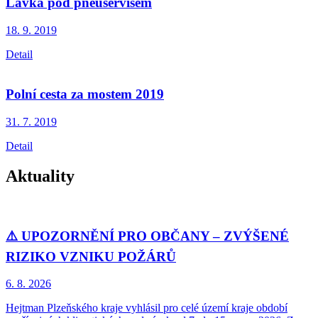
Lávka pod pneuservisem
18. 9.
2019
Detail
Polní cesta za mostem 2019
31. 7.
2019
Detail
Aktuality
⚠️ UPOZORNĚNÍ PRO OBČANY – ZVÝŠENÉ
RIZIKO VZNIKU POŽÁRŮ
6. 8.
2026
Hejtman Plzeňského kraje vyhlásil pro celé území kraje období