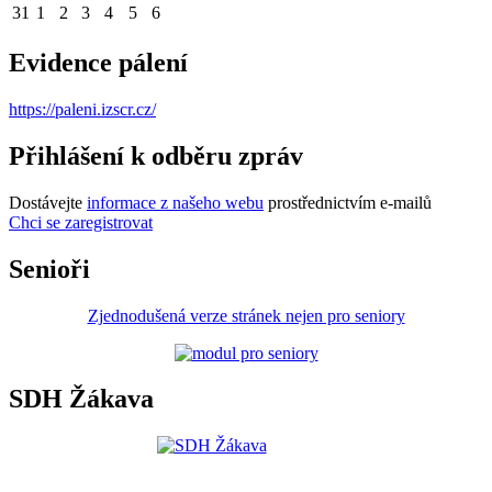
31
1
2
3
4
5
6
Evidence pálení
https://paleni.izscr.cz/
Přihlášení k odběru zpráv
Dostávejte
informace z našeho webu
prostřednictvím e-mailů
Chci se zaregistrovat
Senioři
Zjednodušená verze stránek nejen pro seniory
SDH Žákava