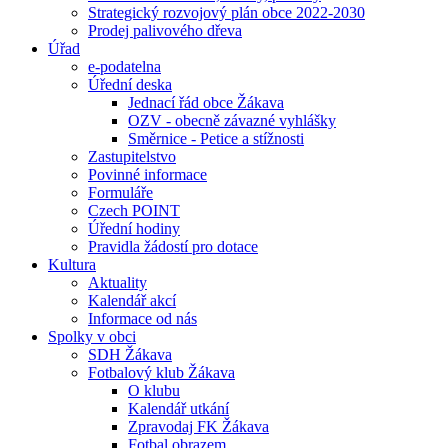
Strategický rozvojový plán obce 2022-2030
Prodej palivového dřeva
Úřad
e-podatelna
Úřední deska
Jednací řád obce Žákava
OZV - obecně závazné vyhlášky
Směrnice - Petice a stížnosti
Zastupitelstvo
Povinné informace
Formuláře
Czech POINT
Úřední hodiny
Pravidla žádostí pro dotace
Kultura
Aktuality
Kalendář akcí
Informace od nás
Spolky v obci
SDH Žákava
Fotbalový klub Žákava
O klubu
Kalendář utkání
Zpravodaj FK Žákava
Fotbal obrazem