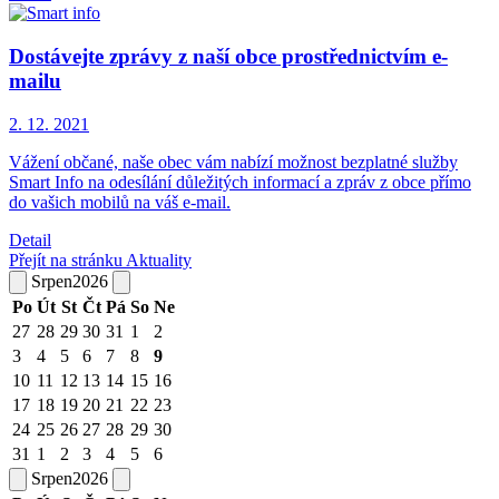
Dostávejte zprávy z naší obce prostřednictvím e-
mailu
2. 12.
2021
Vážení občané, naše obec vám nabízí možnost bezplatné služby
Smart Info na odesílání důležitých informací a zpráv z obce přímo
do vašich mobilů na váš e-mail.
Detail
Přejít na stránku Aktuality
Srpen
2026
Po
Út
St
Čt
Pá
So
Ne
27
28
29
30
31
1
2
3
4
5
6
7
8
9
10
11
12
13
14
15
16
17
18
19
20
21
22
23
24
25
26
27
28
29
30
31
1
2
3
4
5
6
Srpen
2026