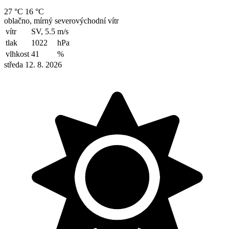
27 °C
16 °C
oblačno, mírný severovýchodní vítr
vítr
SV, 5.5
m/s
tlak
1022
hPa
vlhkost
41
%
středa 12. 8. 2026