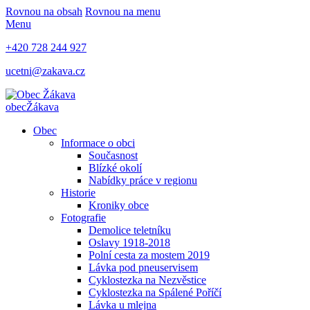
Rovnou na obsah
Rovnou na menu
Menu
+420 728 244 927
ucetni@zakava.cz
obec
Žákava
Obec
Informace o obci
Současnost
Blízké okolí
Nabídky práce v regionu
Historie
Kroniky obce
Fotografie
Demolice teletníku
Oslavy 1918-2018
Polní cesta za mostem 2019
Lávka pod pneuservisem
Cyklostezka na Nezvěstice
Cyklostezka na Spálené Poříčí
Lávka u mlejna