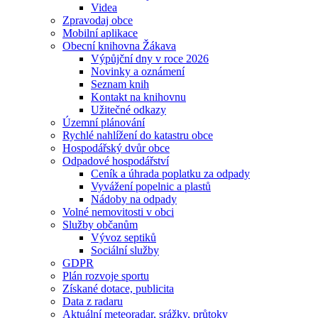
Videa
Zpravodaj obce
Mobilní aplikace
Obecní knihovna Žákava
Výpůjční dny v roce 2026
Novinky a oznámení
Seznam knih
Kontakt na knihovnu
Užitečné odkazy
Územní plánování
Rychlé nahlížení do katastru obce
Hospodářský dvůr obce
Odpadové hospodářství
Ceník a úhrada poplatku za odpady
Vyvážení popelnic a plastů
Nádoby na odpady
Volné nemovitosti v obci
Služby občanům
Vývoz septiků
Sociální služby
GDPR
Plán rozvoje sportu
Získané dotace, publicita
Data z radaru
Aktuální meteoradar, srážky, průtoky