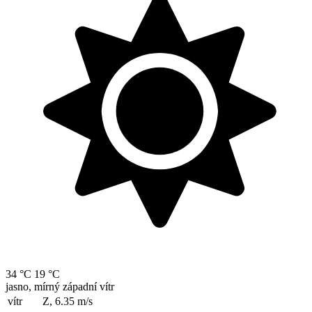
34 °C
19 °C
jasno, mírný západní vítr
vítr
Z, 6.35
m/s