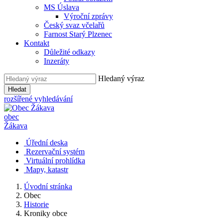
MS Úslava
Výroční zprávy
Český svaz včelařů
Farnost Starý Plzenec
Kontakt
Důležité odkazy
Inzeráty
Hledaný výraz
Hledat
rozšířené vyhledávání
obec
Žákava
Úřední deska
Rezervační systém
Virtuální prohlídka
Mapy, katastr
Úvodní stránka
Obec
Historie
Kroniky obce