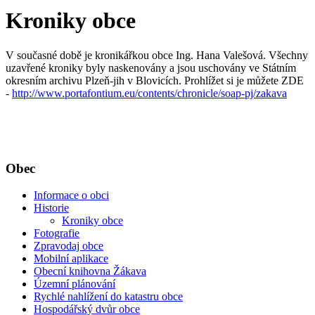
Kroniky obce
V současné době je kronikářkou obce Ing. Hana Valešová. Všechny
uzavřené kroniky byly naskenovány a jsou uschovány ve Státním
okresním archivu Plzeň-jih v Blovicích. Prohlížet si je můžete ZDE
-
http://www.portafontium.eu/contents/chronicle/soap-pj/zakava
Obec
Informace o obci
Historie
Kroniky obce
Fotografie
Zpravodaj obce
Mobilní aplikace
Obecní knihovna Žákava
Územní plánování
Rychlé nahlížení do katastru obce
Hospodářský dvůr obce