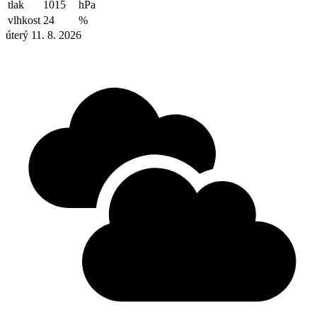
tlak
1015
hPa
vlhkost
24
%
úterý 11. 8. 2026