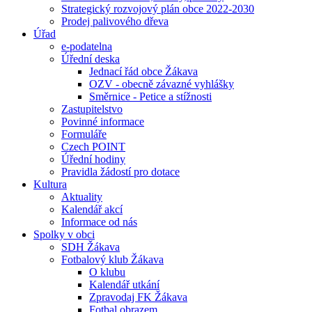
Strategický rozvojový plán obce 2022-2030
Prodej palivového dřeva
Úřad
e-podatelna
Úřední deska
Jednací řád obce Žákava
OZV - obecně závazné vyhlášky
Směrnice - Petice a stížnosti
Zastupitelstvo
Povinné informace
Formuláře
Czech POINT
Úřední hodiny
Pravidla žádostí pro dotace
Kultura
Aktuality
Kalendář akcí
Informace od nás
Spolky v obci
SDH Žákava
Fotbalový klub Žákava
O klubu
Kalendář utkání
Zpravodaj FK Žákava
Fotbal obrazem