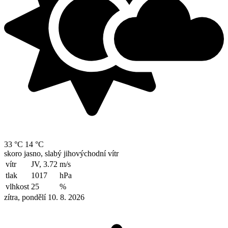
33 °C
14 °C
skoro jasno, slabý jihovýchodní vítr
vítr
JV, 3.72
m/s
tlak
1017
hPa
vlhkost
25
%
zítra, pondělí 10. 8. 2026