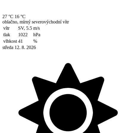
27 °C
16 °C
oblačno, mírný severovýchodní vítr
vítr
SV, 5.5
m/s
tlak
1022
hPa
vlhkost
41
%
středa 12. 8. 2026