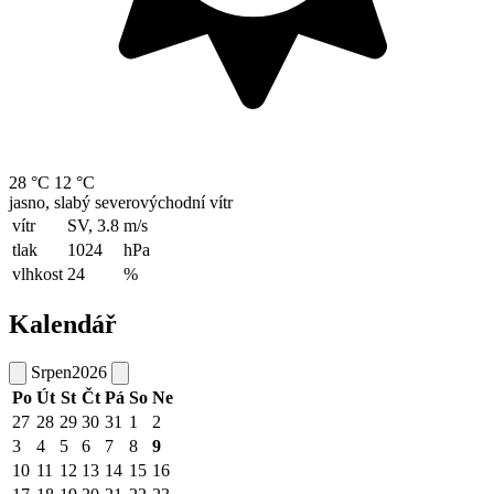
28 °C
12 °C
jasno, slabý severovýchodní vítr
vítr
SV, 3.8
m/s
tlak
1024
hPa
vlhkost
24
%
Kalendář
Srpen
2026
Po
Út
St
Čt
Pá
So
Ne
27
28
29
30
31
1
2
3
4
5
6
7
8
9
10
11
12
13
14
15
16