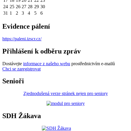
17
18
19
20
21
22
23
24
25
26
27
28
29
30
31
1
2
3
4
5
6
Evidence pálení
https://paleni.izscr.cz/
Přihlášení k odběru zpráv
Dostávejte
informace z našeho webu
prostřednictvím e-mailů
Chci se zaregistrovat
Senioři
Zjednodušená verze stránek nejen pro seniory
SDH Žákava