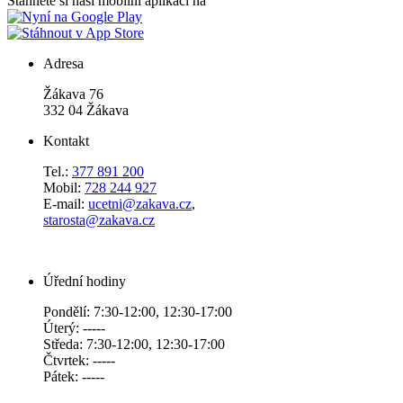
Stáhněte si naši mobilní aplikaci na
Adresa
Žákava 76
332 04 Žákava
Kontakt
Tel.:
377 891 200
Mobil:
728 244 927
E-mail:
ucetni@zakava.cz
,
starosta@zakava.cz
Úřední hodiny
Pondělí: 7:30-12:00, 12:30-17:00
Úterý: -----
Středa: 7:30-12:00, 12:30-17:00
Čtvrtek: -----
Pátek: -----